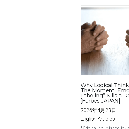
Why Logical Think
The Moment “Emo
Labeling” Kills a 
[Forbes JAPAN]
2026年4月23日
·
English Articles
*Originally published in 