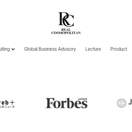
lting
lting
Global Business Advisory
Global Business Advisory
Lecture
Lecture
Product
Product