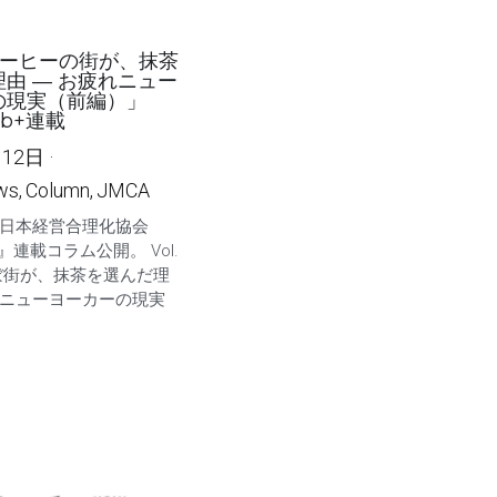
8 コーヒーの街が、抹茶
由 ― お疲れニュー
の現実（前編）」
eb+連載
月12日
·
ws,
Column,
JMCA
12 『日本経営合理化協会
b+』連載コラム公開。 Vol.
ーぼ街が、抹茶を選んだ理
れニューヨーカーの現実