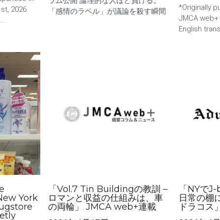
ラム公開 論理的な人ほど負ける。
*Originally 
st, 2026.
「感情のラベル」が議論を殺す瞬間
JMCA web+ o
..
English trans
he
「Vol.7 Tin Buildingの教訓 –
「NYでJ-
 New York
ロマンと収益の仕組みは、車
日常の棚
ugstore
の両輪」 JMCA web+連載
ドラコス」 
etly