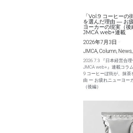
「Vol.9 コーヒー
を選んだ理由 ― お
ヨーカーの現実（後
JMCA web+連載
2026年7月3日
·
JMCA,
Column,
News,
2026.7.3 『日本経営合
JMCA web+』連載コラム
9 コーヒーぼ街が、抹茶
由 ー お疲れニューヨー
（後編）