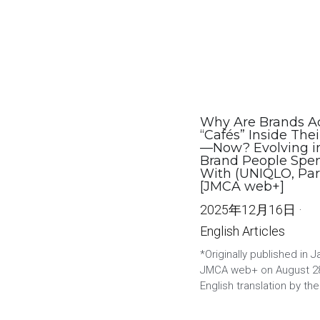
Why Are Brands A
“Cafés” Inside Thei
—Now? Evolving i
Brand People Spe
With (UNIQLO, Par
[JMCA web+]
2025年12月16日
·
English Articles
*Originally published in 
JMCA web+ on August 28
English translation by the.