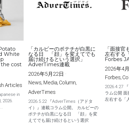
Potato
「カルビーのポテチが白黒に
「面接官
d White
なる日 「顔」を変えてでも
左右する
ep
届け続けるという選択」
Forbes 
 the cost
AdverTimes連載
2026年4
2026年5月22日
·
Forbes,
Co
News,
Media,
Column,
sh Articles
2026.4.27
AdverTimes
ラム公開 
Japanese in
左右する「
, 2026.
2026.5.22 『AdverTimes（アドタ
..
イ）』連載コラム公開。 カルビーの
ポテチが白黒になる日 「顔」を変
えてでも届け続けるという選択