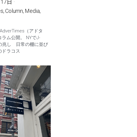
月17日
·
s,
Column,
Media,
 『AdverTimes（アドタ
ラム公開。 NYでJ-
浸透の兆し 日常の棚に並び
のドラコス