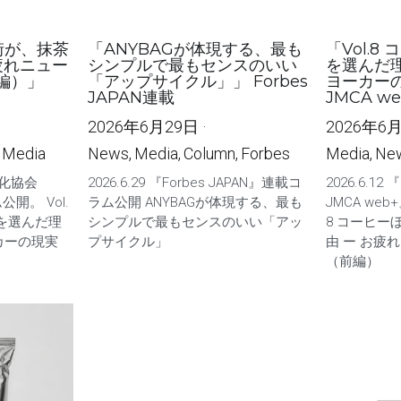
の街が、抹茶
「ANYBAGが体現する、最も
「Vol.
疲れニュー
シンプルで最もセンスのいい
を選んだ理
編）」
「アップサイクル」」 Forbes
ヨーカー
JAPAN連載
JMCA w
2026年6月29日
·
2026年6
Media
News,
Media,
Column,
Forbes
Media,
Ne
理化協会
2026.6.29 『Forbes JAPAN』連載コ
2026.6.
公開。 Vol.
ラム公開 ANYBAGが体現する、最も
JMCA we
を選んだ理
シンプルで最もセンスのいい「アッ
8 コーヒ
カーの現実
プサイクル」
由 ー お疲
（前編）