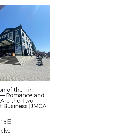
n of the Tin
g — Romance and
Are the Two
f Business [JMCA
月18日
·
icles