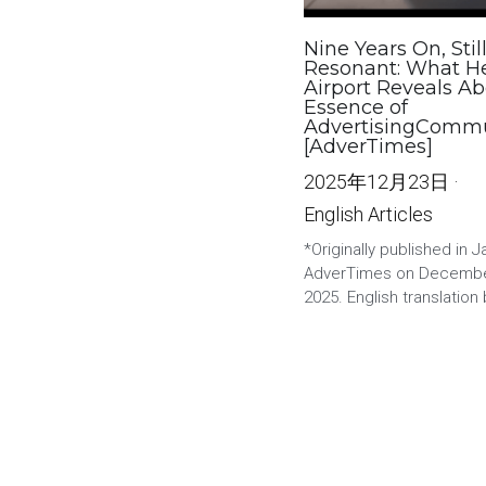
Nine Years On, Stil
Resonant: What H
Airport Reveals Ab
Essence of
AdvertisingCommu
[AdverTimes]
2025年12月23日
·
English Articles
*Originally published in 
AdverTimes on Decembe
2025. English translation b