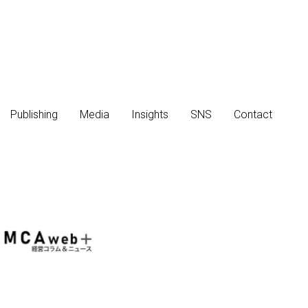
Publishing
Publishing
Media
Media
Insights
Insights
SNS
SNS
Contact
Contact