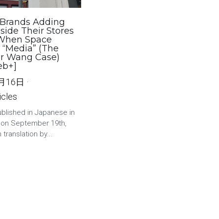
Brands Adding
nside Their Stores
hen Space
“Media” (The
r Wang Case)
eb+]
2月16日
·
icles
published in Japanese in
on September 19th,
 translation by...