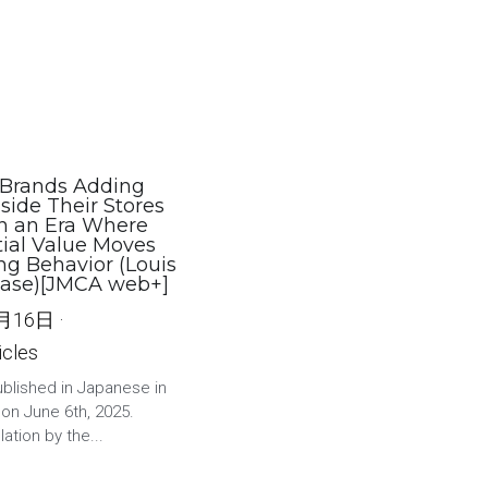
Brands Adding
nside Their Stores
n an Era Where
tial Value Moves
ng Behavior (Louis
Case)[JMCA web+]
2月16日
·
icles
published in Japanese in
n June 6th, 2025.
lation by the...