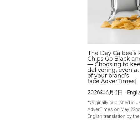
The Day Calbee’s 
Chips Go Black an
— Choosing to ke
delivering, even at
of your brand’s
face[AdverTimes]
2026年6月6日
·
Engli
*Originally published in 
AdverTimes on May 22nd
English translation by the.