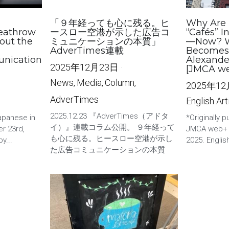
l
「９年経っても心に残る。ヒ
Why Are 
eathrow
ースロー空港が示した広告コ
“Cafés” I
out the
ミュニケーションの本質」
—Now? W
AdverTimes連載
Becomes 
nication
Alexande
2025年12月23日
·
[JMCA w
News,
Media,
Column,
2025年1
AdverTimes
English Art
2025.12.23 『AdverTimes（アドタ
Japanese in
*Originally 
イ）』連載コラム公開。 ９年経って
r 23rd,
JMCA web+ 
も心に残る。ヒースロー空港が示し
y...
2025. English
た広告コミュニケーションの本質