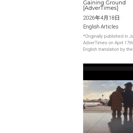
Gaining Ground
[AdverTimes]
2026年4月18日
·
English Articles
*Originally published in 
AdverTimes on April 17th
English translation by the.