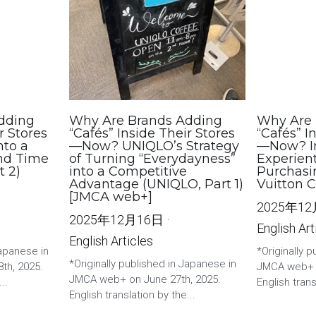
dding
Why Are Brands Adding
Why Are 
r Stores
“Cafés” Inside Their Stores
“Cafés” I
nto a
—Now? UNIQLO’s Strategy
—Now? I
nd Time
of Turning “Everydayness”
Experien
t 2)
into a Competitive
Purchasi
Advantage (UNIQLO, Part 1)
Vuitton 
[JMCA web+]
2025年1
2025年12月16日
·
English Art
English Articles
Japanese in
*Originally 
*Originally published in Japanese in
th, 2025.
JMCA web+ o
JMCA web+ on June 27th, 2025.
..
English trans
English translation by the...