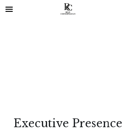
×
ブログカテゴリー
Top
Media
News
News
About Us
English Articles
All Services
Our Mission
CEO Niena Etsuko Hino
Consulting
Corporate Information
Global Business Advisory
Corporate/Business Branding
Executive Perspectives
Executive Presence
Lecture
Executive Presence
Public Speaking/Keynote Speach
Product
In-House Image Manager
Publishing