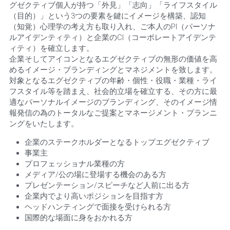
グゼクティブ個人が持つ「外見」「志向」「ライフスタイル
（目的）」という3つの要素を鍵にイメージを構築、認知
（知覚）心理学の考え方も取り入れ、ご本人のPI（パーソナ
ルアイデンティティ）と企業のCI（コーポレートアイデンテ
ィティ）を確立します。
企業そしてアイコンとなるエグゼクティブの無形の価値を高
めるイメージ・ブランディングとマネジメントを致します。
対象となるエグゼクティブの年齢・個性・役職・業種・ライ
フスタイル等を踏まえ、社会的立場を確立する、その方に最
適なパーソナルイメージのブランディング、そのイメージ情
報発信の為のトータルなご提案とマネージメント・プランニ
ングをいたします。
企業のステークホルダーとなるトップエグゼクティブ
事業主
プロフェッショナル業種の方
メディア/公の場に登場する機会のある方
プレゼンテーション/スピーチなど人前に出る方
企業内でより高いポジションを目指す方
ヘッドハンティングで面接を受けられる方
国際的な場面に身をおかれる方