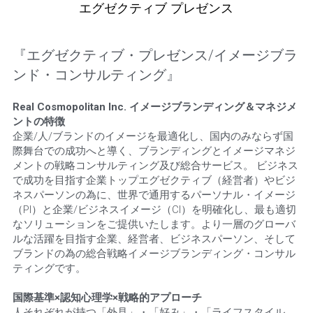
エグゼクティブ プレゼンス
Media
『エグゼクティブ・プレゼンス/イメージブラ
Insights
ンド・コンサルティング』
SNS
Real Cosmopolitan Inc. イメージブランディング＆マネジメ
ントの特徴
Contact
企業/人/ブランドのイメージを最適化し、国内のみならず国
際舞台での成功へと導く、ブランディングとイメージマネジ
メントの戦略コンサルティング及び総合サービス。 ビジネス
で成功を目指す企業トップエグゼクティブ（経営者）やビジ
ネスパーソンの為に、世界で通用するパーソナル・イメージ
（PI）と企業/ビジネスイメージ（CI）を明確化し、最も適切
なソリューションをご提供いたします。より一層のグローバ
ルな活躍を目指す企業、経営者、ビジネスパーソン、そして
ブランドの為の総合戦略イメージブランディング・コンサル
ティングです。
国際基準×認知心理学×戦略的アプローチ
人それぞれが持つ「外見」・「好み」・「ライフスタイル