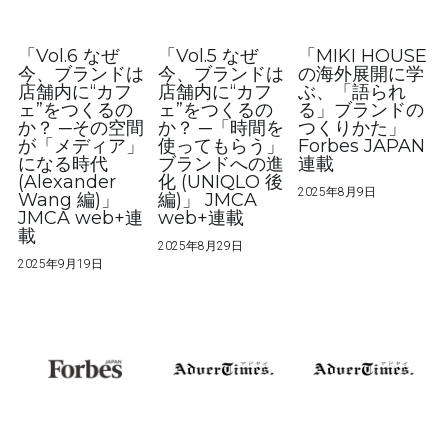
「Vol.6 なぜ
「Vol.5 なぜ
「MIKI HOUSE
今、ブランドは
今、ブランドは
の海外展開に学
店舗内に“カフ
店舗内に“カフ
ぶ、「語られ
ェ”をつくるの
ェ”をつくるの
る」ブランドの
か？ ─その空間
か？ ─「時間を
つくりかた」
が「メディア」
使ってもらう」
Forbes JAPAN
になる時代
ブランドへの進
連載
(Alexander
化 (UNIQLO 後
2025年8月9日
Wang 編)」
編)」 JMCA
JMCA web+連
web+連載
載
2025年8月29日
2025年9月19日