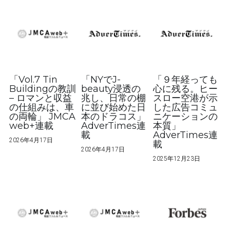
「Vol.7 Tin
「NYでJ-
「９年経っても
Buildingの教訓
beauty浸透の
心に残る。ヒー
– ロマンと収益
兆し、日常の棚
スロー空港が示
の仕組みは、車
に並び始めた日
した広告コミュ
の両輪」 JMCA
本のドラコス」
ニケーションの
web+連載
AdverTimes連
本質」
載
AdverTimes連
2026年4月17日
載
2026年4月17日
2025年12月23日