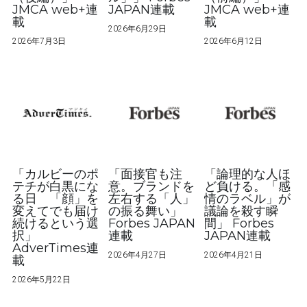
JMCA web+連
JAPAN連載
JMCA web+連
載
載
Media
2026年6月29日
2026年7月3日
2026年6月12日
Insights
SNS
Contact
「カルビーのポ
「面接官も注
「論理的な人ほ
テチが白黒にな
意。ブランドを
ど負ける。「感
る日 「顔」を
左右する「人」
情のラベル」が
変えてでも届け
の振る舞い」
議論を殺す瞬
続けるという選
Forbes JAPAN
間」 Forbes
択」
連載
JAPAN連載
AdverTimes連
2026年4月27日
2026年4月21日
載
2026年5月22日