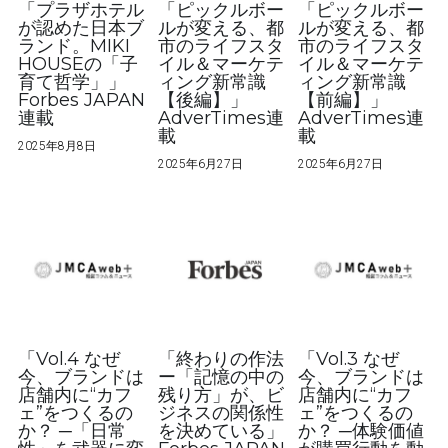
「プラザホテル
「ピックルボー
「ピックルボー
が認めた日本ブ
ルが変える、都
ルが変える、都
ランド。MIKI
市のライフスタ
市のライフスタ
HOUSEの「子
イル＆マーケテ
イル＆マーケテ
育て哲学」」
ィング新常識
ィング新常識
Forbes JAPAN
【後編】」
【前編】」
連載
AdverTimes連
AdverTimes連
載
載
2025年8月8日
2025年6月27日
2025年6月27日
「Vol.4 なぜ
「終わりの作法
「Vol.3 なぜ
今、ブランドは
ー「記憶の中の
今、ブランドは
店舗内に“カフ
残り方」が、ビ
店舗内に“カフ
ェ”をつくるの
ジネスの関係性
ェ”をつくるの
か？ ─「日常
を決めている」
か？ ─体験価値