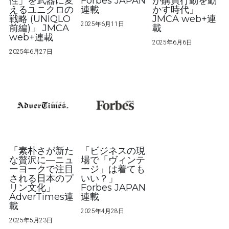
性」を武器に変
Forbes JAPAN
が購買行動を動
えるユニクロの
連載
かす時代」
戦略 (UNIQLO
JMCA web+連
2025年6月11日
前編)」 JMCA
載
web+連載
2025年6月6日
2025年6月27日
「素朴さが新た
「ビジネスの現
な贅沢に—ニュ
場で「ヴィンテ
ーヨークで注目
ージ」は着ても
される日本のプ
いい？」
リン文化」
Forbes JAPAN
AdverTimes連
連載
載
2025年4月28日
2025年5月23日