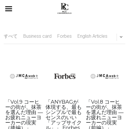
×
ブログカテゴリー
Top
Media
News
すべて
Business card
Forbes
English Articles
News
About Us
English Articles
All Services
Our Mission
CEO Niena Etsuko Hino
Consulting
Corporate Information
Global Business Advisory
Corporate/Business Branding
Executive Perspectives
Executive Presence
Lecture
「Vol.9 コーヒ
「ANYBAGが
「Vol.8 コーヒ
ーの街が、抹茶
体現する、最も
ーの街が、抹茶
を選んだ理由 ―
シンプルで最も
を選んだ理由 ―
Public Speaking/Keynote Speach
Product
お疲れニューヨ
センスのいい
お疲れニューヨ
ーカーの現実
「アップサイク
ーカーの現実
In-House Image Manager
（後編）」
ル」」 Forbes
（前編）」
Publishing