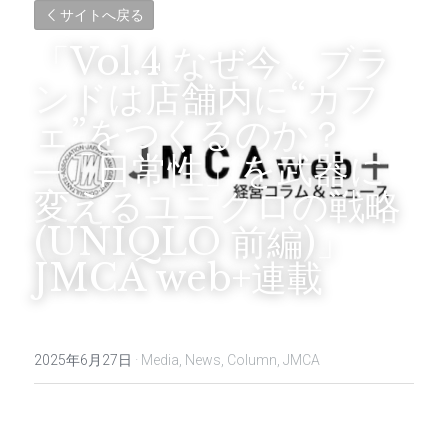
サイトへ戻る
「Vol.4 なぜ今、ブラ
ンドは店舗内に“カフ
ェ”をつくるのか？ 
─「日常性」を武器に
変えるユニクロの戦略 
(UNIQLO 前編)
」 
JMCA web+連載
2025年6月27日
·
Media,
News,
Column,
JMCA