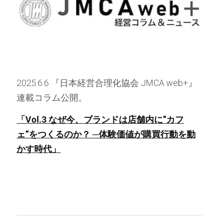
2025.6.6 『日本経営合理化協会 JMCA web+』
連載コラム公開。
「Vol.3 
なぜ今、ブランドは店舗内に
“
カフ
ェ
”
をつくるのか？
 ─
体験価値が購買行動を動
かす時代」