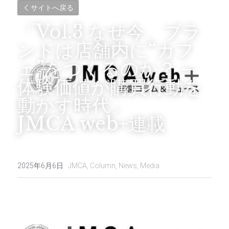
サイトへ戻る
「Vol.3 なぜ今、ブラ
ンドは店舗内に“カフ
ェ”をつくるのか？ ─
体験価値が購買行動を
動かす時代」
JMCA web+連載
2025年6月6日
·
JMCA,
Column,
News,
Media