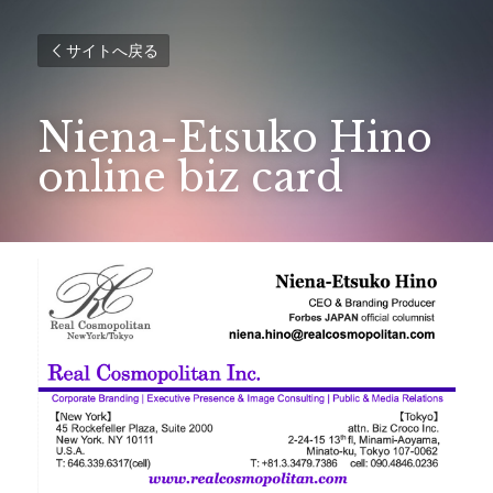
サイトへ戻る
Niena-Etsuko Hino 
online biz card