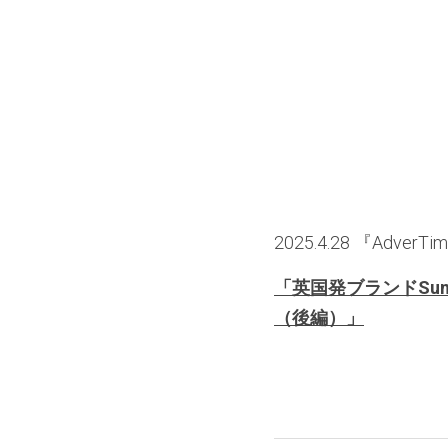
2025.4.28 『Ad
「
英国発ブランドSu
（後編）」