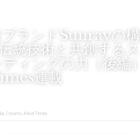
ブランドSunrayの
─伝統技術と共創する
ンディングの力（後編
Times連載
ia,
Column,
AdverTimes