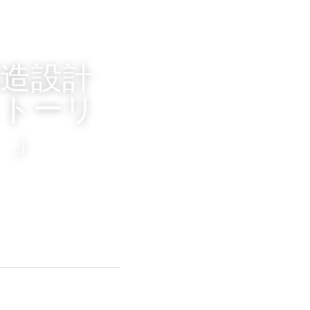
構造設計
ストーリ
）」