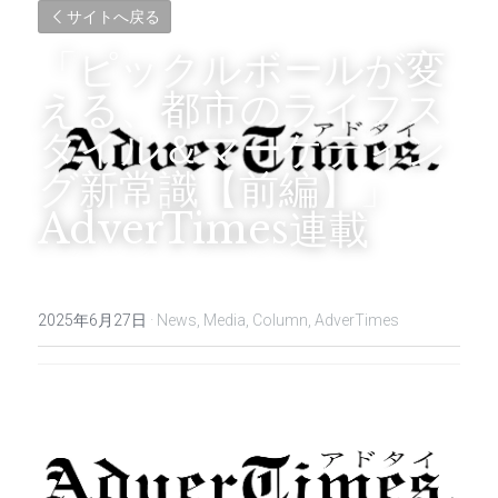
サイトへ戻る
「
ピックルボールが変
える、都市のライフス
タイル＆マーケティン
グ新常識【前編】
」 
AdverTimes連載
2025年6月27日
·
News,
Media,
Column,
AdverTimes