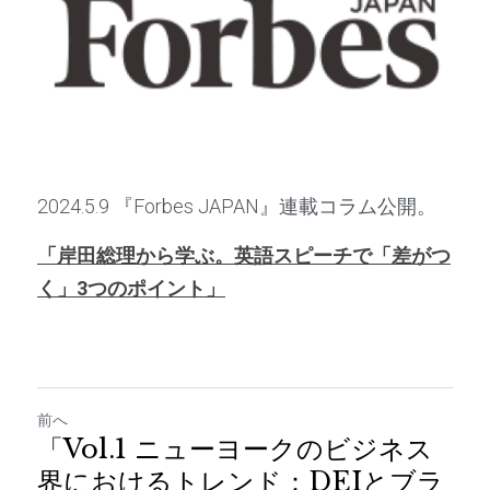
2024.5.9 『Forbes JAPAN』連載コラム公開。
「
岸田総理から学ぶ。英語スピーチで「差がつ
く」3つのポイント」
前へ
「Vol.1 ニューヨークのビジネス
界におけるトレンド：DEIとブラ