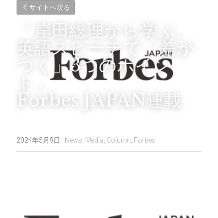
サイトへ戻る
「岸田総理から学ぶ。
英語スピーチで「差が
つく」3つのポイン
ト」
Forbes JAPAN連載
2024年5月9日
·
News,
Media,
Column,
Forbes